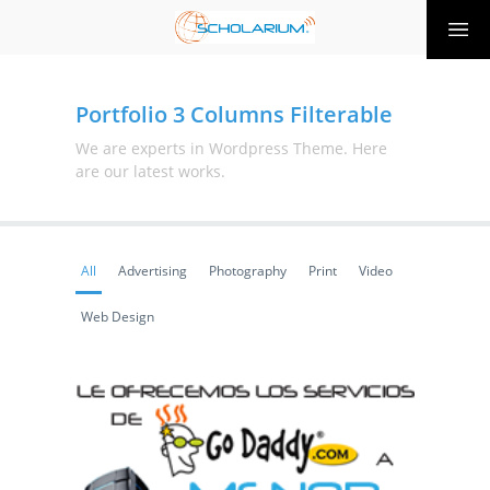
Portfolio 3 Columns Filterable
We are experts in Wordpress Theme. Here
are our latest works.
All
Advertising
Photography
Print
Video
Web Design