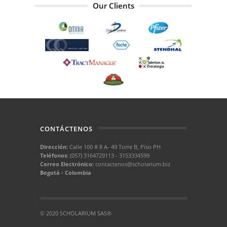
Our Clients
CONTÁCTENOS
Dirección:
Calle 100 # 8 A- 49 Torre B, Piso PH
Teléfonos:
(057) 3164729113 - 3153334599
Correo Electrónico:
contactenos@scholarium.biz
Bogotá - Colombia
© 2020 SCHOLARIUM SAS®