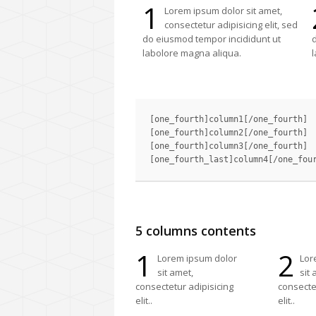
1
Lorem ipsum dolor sit amet,
consectetur adipisicing elit, sed
do eiusmod tempor incididunt ut
d
labolore magna aliqua.
l
[one_fourth]column1[/one_fourth]

[one_fourth]column2[/one_fourth]

[one_fourth]column3[/one_fourth]

5 columns contents
1
2
Lorem ipsum dolor
Lor
sit amet,
sit 
consectetur adipisicing
consectet
elit..
elit..