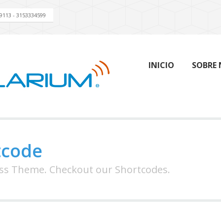
29113 - 3153334599
INICIO
SOBRE
tcode
ss Theme. Checkout our Shortcodes.