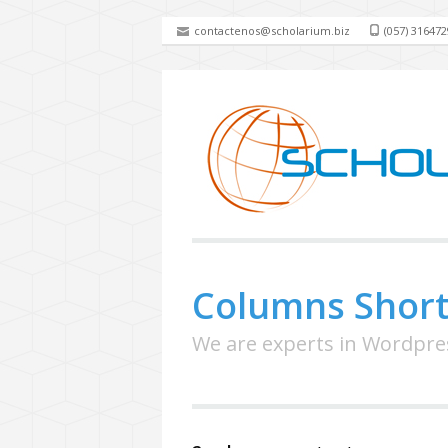
contactenos@scholarium.biz
(057) 31647
Columns Shor
We are experts in Wordpre